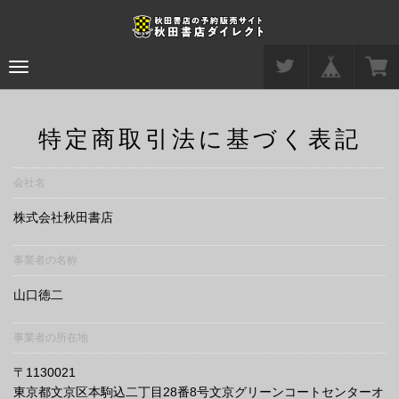
Toggle
navigation
特定商取引法に基づく表記
会社名
株式会社秋田書店
事業者の名称
山口徳二
事業者の所在地
〒1130021
東京都文京区本駒込二丁目28番8号文京グリーンコートセンターオ